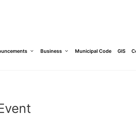
ouncements
Business
Municipal Code
GIS
C
Event