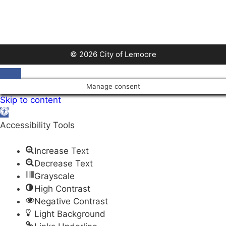
a
v
i
g
© 2026 City of Lemoore
a
t
Close
Manage consent
i
Skip to content
o
Open
n
toolbar
Accessibility Tools
Increase Text
Decrease Text
Grayscale
High Contrast
Negative Contrast
Light Background